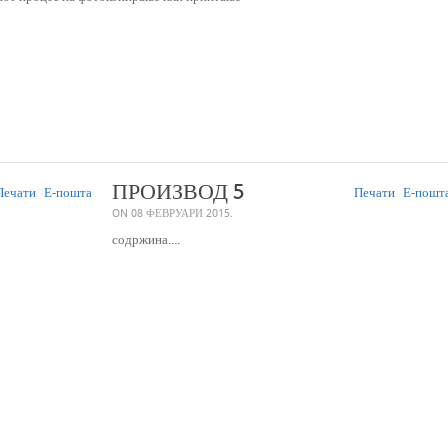
ПРОИЗВОД 5
ечати
Е-пошта
Печати
Е-пошт
ON
08 ФЕВРУАРИ 2015
.
содржина....