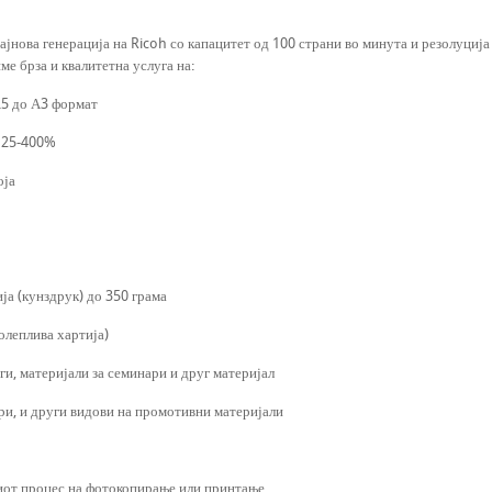
ајнова генерација на Ricoh со капацитет од 100 страни во минута и резолуција
е брза и квалитетна услуга на:
А5 до А3 формат
д 25-400%
оја
ја (кунздрук) до 350 грама
олеплива хартија)
ги, материјали за семинари и друг материјал
ри, и други видови на промотивни материјали
иот процес на фотокопирање или принтање