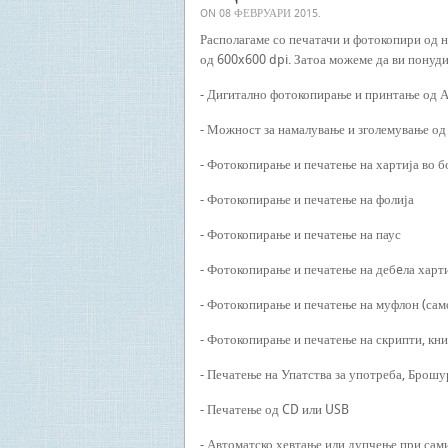
ON
08 ФЕВРУАРИ 2015
.
Располагаме со печатачи и фотокопири од н
од 600x600 dpi. Затоа можеме да ви понудим
- Дигитално фотокопирање и принтање од 
- Можност за намалување и зголемување о
- Фотокопирање и печатење на хартија во б
- Фотокопирање и печатење на фолија
- Фотокопирање и печатење на паус
- Фотокопирање и печатење на дебeла харти
- Фотокопирање и печатење на муфлон (сам
- Фотокопирање и печатење на скрипти, кни
- Печатење на Упатства за употреба, Брошу
- Печатење од CD или USB
- Автоматско хевтање или дупчење при сам