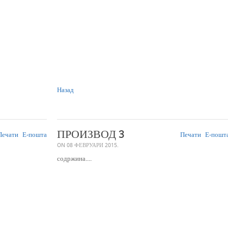
Назад
ПРОИЗВОД 3
ечати
Е-пошта
Печати
Е-пошт
ON
08 ФЕВРУАРИ 2015
.
содржина....